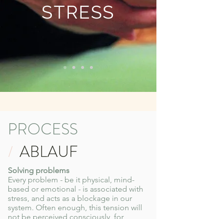
STRESS
PROCESS
/
ABLAUF
Solving problems
Every problem - be it physical, mind-
based or emotional - is associated with
stress, and acts as a blockage in our
system. Often enough, this tension will
not be perceived consciously, for