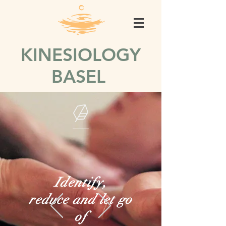
KINESIOLOGY
BASEL
Identify,
reduce and let go
of